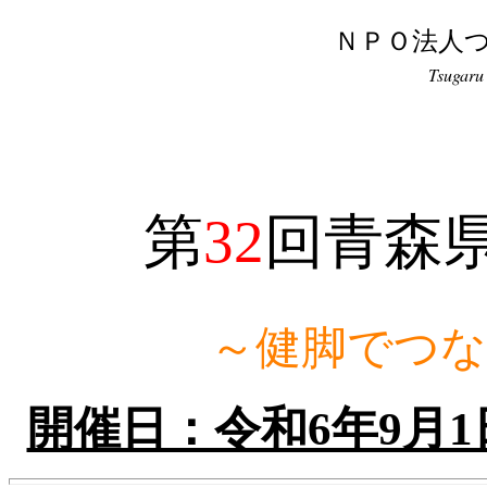
ＮＰＯ法人
Tsugaru 
第
32
回青森
～健脚でつな
開催日：令和6年9月1